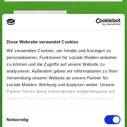
Kommentar verfassen
Verwandte Artikel
Artikel kommentieren
Diese Webseite verwendet Cookies
Dein Kommentar
*
Wir verwenden Cookies, um Inhalte und Anzeigen zu
personalisieren, Funktionen für soziale Medien anbieten
zu können und die Zugriffe auf unsere Website zu
analysieren. Außerdem geben wir Informationen zu Ihrer
Verwendung unserer Website an unsere Partner für
*
Pflichtfeld
soziale Medien, Werbung und Analysen weiter. Unsere
Mit der Nutzung dieses Formulars erklären Sie
Partner führen diese Informationen möglicherweise mit
sich mit der Speicherung und Verarbeitung
weiteren Daten zusammen, die Sie ihnen bereitgestellt
Ihrer Daten durch diese Website einverstanden.
haben oder die sie im Rahmen Ihrer Nutzung der Dienste
Weiteres entnehmen Sie bitte der
gesammelt haben. Sie geben Einwilligung zu unseren
Einwilligungsauswahl
Datenschutzerklärung
.
Cookies, wenn Sie unsere Webseite weiterhin nutzen.
Notwendig