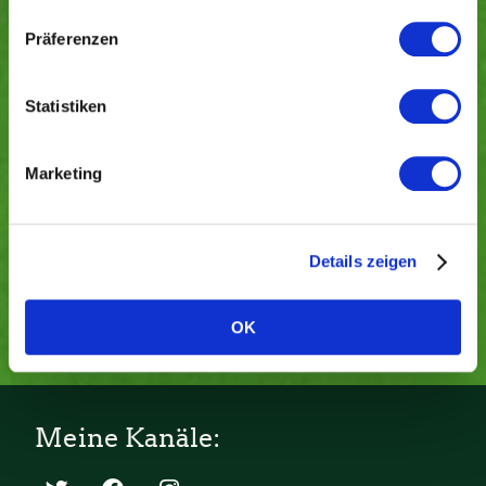
Name
*
Präferenzen
Mail
*
Wird nicht veröffentlicht
Statistiken
Marketing
Website
Details zeigen
OK
Meine Kanäle: