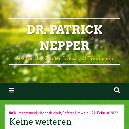
DR. PATRICK
NEPPER
Stadtrat der Großen Kreisstadt Traunstein
Klimanotstand
,
Nachhaltigkeit
,
Referat
,
Umwelt
21. Februar 2022
Keine weiteren