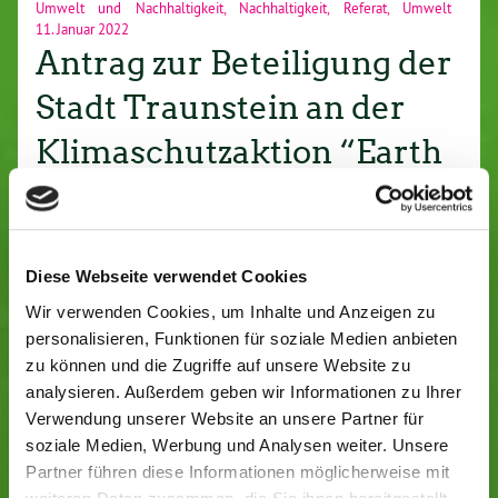
Umwelt und Nachhaltigkeit
,
Nachhaltigkeit
,
Referat
,
Umwelt
11. Januar 2022
Antrag zur Beteiligung der
Stadt Traunstein an der
Klimaschutzaktion “Earth
Hour” des WWF am 26.
März 2022
Traunstein, 11. Januar 2022 Sehr geehrter Herr
Diese Webseite verwendet Cookies
Oberbürgermeister, lieber Christian, anbei stellen wir, die
Wir verwenden Cookies, um Inhalte und Anzeigen zu
Fraktion BÜNDNIS 90/DIE GRÜNEN folgenden Antrag
personalisieren, Funktionen für soziale Medien anbieten
zur Beteiligung der Stadt Traunstein an der
zu können und die Zugriffe auf unsere Website zu
Klimaschutzaktion “Earth Hour”…
analysieren. Außerdem geben wir Informationen zu Ihrer
Verwendung unserer Website an unsere Partner für
soziale Medien, Werbung und Analysen weiter. Unsere
Weiterlesen »
Partner führen diese Informationen möglicherweise mit