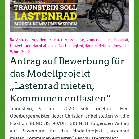
Anträge
,
Aus dem Stadtrat
,
Ausschüsse
,
Klimanotstand
,
Mobilität,
Umwelt und Nachhaltigkeit
,
Nachhaltigkeit
,
Radeln
,
Referat
,
Umwelt
9. Juni 2020
Antrag auf Bewerbung für
das Modellprojekt
„Lastenrad mieten,
Kommunen entlasten“
Traunstein, 9. Juni 2020 Sehr geehrter Herr
Oberbürgermeister, lieber Christian, anbei stellen wir, die
Fraktion BÜNDNIS 90/DIE GRÜNEN folgenden Antrag
auf Bewerbung für das Modellprojekt „Lastenrad
mieten, Kommunen entlasten“. Beschlussvorschlag:…