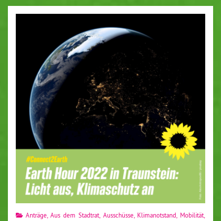
Anträge
,
Aus dem Stadtrat
,
Ausschüsse
,
Klimanotstand
,
Mobilität,